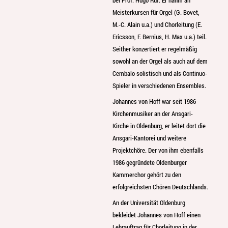
bei Prof. Hugo Ruf. Er nahm an
Meisterkursen für Orgel (G. Bovet,
M.-C. Alain u.a.) und Chorleitung (E.
Ericsson, F. Bernius, H. Max u.a.) teil.
Seither konzertiert er regelmäßig
sowohl an der Orgel als auch auf dem
Cembalo solistisch und als Continuo-
Spieler in verschiedenen Ensembles.
Johannes von Hoff war seit 1986
Kirchenmusiker an der Ansgari-
Kirche in Oldenburg, er leitet dort die
Ansgari-Kantorei und weitere
Projektchöre. Der von ihm ebenfalls
1986 gegründete Oldenburger
Kammerchor gehört zu den
erfolgreichsten Chören Deutschlands.
An der Universität Oldenburg
bekleidet Johannes von Hoff einen
Lehrauftrag für Chorleitung in der