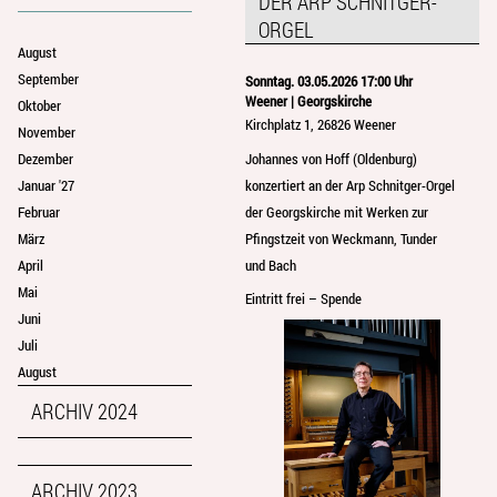
DER ARP SCHNITGER-
ORGEL
August
September
Sonntag. 03.05.2026 17:00 Uhr
Weener | Georgskirche
Oktober
Kirchplatz 1, 26826 Weener
November
Johannes von Hoff (Oldenburg)
Dezember
konzertiert an der Arp Schnitger-Orgel
Januar '27
der Georgskirche mit Werken zur
Februar
Pfingstzeit von Weckmann, Tunder
März
und Bach
April
Mai
Eintritt frei – Spende
Juni
Juli
August
ARCHIV 2024
ARCHIV 2023