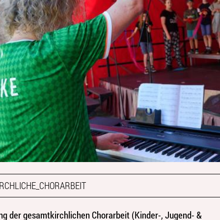
RCHLICHE_CHORARBEIT
ng der gesamtkirchlichen Chorarbeit (Kinder-, Jugend- &