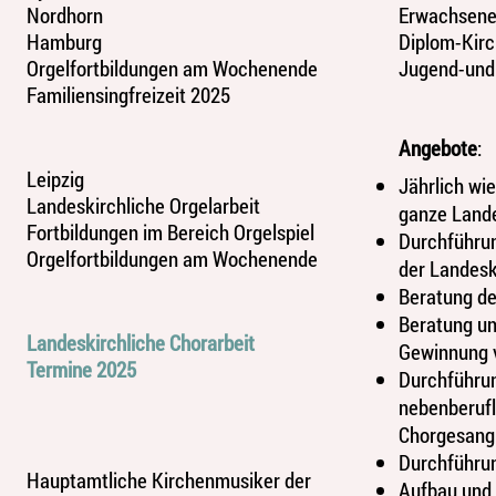
Nordhorn
Erwachsenen
Hamburg
Diplom-Kirc
Orgelfortbildungen am Wochenende
Jugend-und 
Familiensingfreizeit 2025
Angebote
:
Leipzig
Jährlich wi
Landeskirchliche Orgelarbeit
ganze Lande
Fortbildungen im Bereich Orgelspiel
Durchführu
Orgelfortbildungen am Wochenende
der Landesk
Beratung de
Beratung un
Landeskirchliche Chorarbeit
Gewinnung v
Termine 2025
Durchführun
nebenberufl
Chorgesang
Durchführun
Hauptamtliche Kirchenmusiker der
Aufbau und 