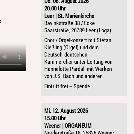
Do. 06. August 2026
20.00 Uhr
Leer | St. Marienkirche
3
Bavinkstraße 38 / Ecke
Saarstraße, 26789 Leer (Loga)
Chor / Orgelkonzert mit Stefan
Kießling (Orgel) und dem
Deutsch-deutschen
Kammerchor unter Leitung von
Hannelotte Pardall mit Werken
von J.S. Bach und anderen
Eintritt frei – Spende
Mi. 12. August 2026
15.00 Uhr
Weener | ORGANEUM
Norderstraße 18, 26826 Weener