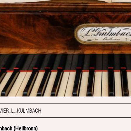
VIER_L._KULMBACH
mbach (Heilbronn)