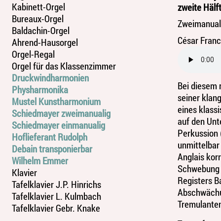
Kabinett-Orgel
zweite Hälft
Bureaux-Orgel
Zweimanual
Baldachin-Orgel
César Franc
Ahrend-Hausorgel
Orgel-Regal
Orgel für das Klassenzimmer
Druckwindharmonien
Bei diesem 
Physharmonika
seiner klang
Mustel Kunstharmonium
eines klassi
Schiedmayer zweimanualig
auf den Unt
Schiedmayer einmanualig
Perkussion
Hoflieferant Rudolph
unmittelbar
Debain transponierbar
Anglais korr
Wilhelm Emmer
Schwebung g
Klavier
Registers B
Tafelklavier J.P. Hinrichs
Abschwächun
Tafelklavier L. Kulmbach
Tremulanten
Tafelklavier Gebr. Knake