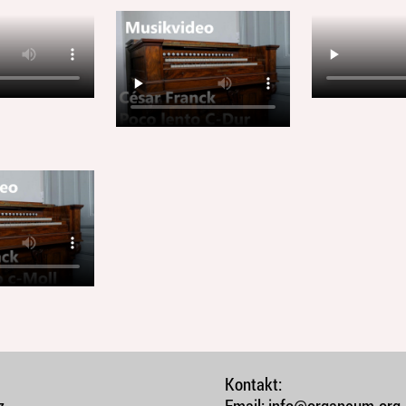
Kontakt:
z
Email:
info@organeum.org