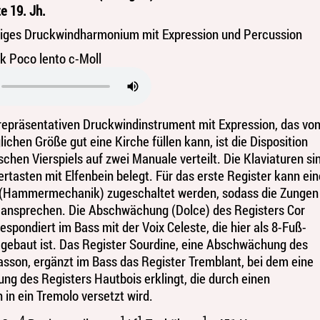
e 19. Jh.
iges Druckwindharmonium mit Expression und Percussion
k Poco lento c-Moll
repräsentativen Druckwindinstrument mit Expression, das vo
lichen Größe gut eine Kirche füllen kann, ist die Disposition
schen Vierspiels auf zwei Manuale verteilt. Die Klaviaturen si
ertasten mit Elfenbein belegt. Für das erste Register kann ein
 (Hammermechanik) zugeschaltet werden, sodass die Zungen
 ansprechen. Die Abschwächung (Dolce) des Registers Cor
espondiert im Bass mit der Voix Celeste, die hier als 8-Fuß-
ebaut ist. Das Register Sourdine, eine Abschwächung des
asson, ergänzt im Bass das Register Tremblant, bei dem eine
g des Registers Hautbois erklingt, die durch einen
 in ein Tremolo versetzt wird.
4
1
1
1