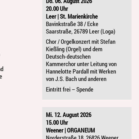
Do. 06. August 2026
20.00 Uhr
Leer | St. Marienkirche
Bavinkstraße 38 / Ecke
Saarstraße, 26789 Leer (Loga)
Chor / Orgelkonzert mit Stefan
Kießling (Orgel) und dem
n
Deutsch-deutschen
Kammerchor unter Leitung von
nd
Hannelotte Pardall mit Werken
e
von J.S. Bach und anderen
Eintritt frei – Spende
Mi. 12. August 2026
15.00 Uhr
Weener | ORGANEUM
Norderstraße 18, 26826 Weener