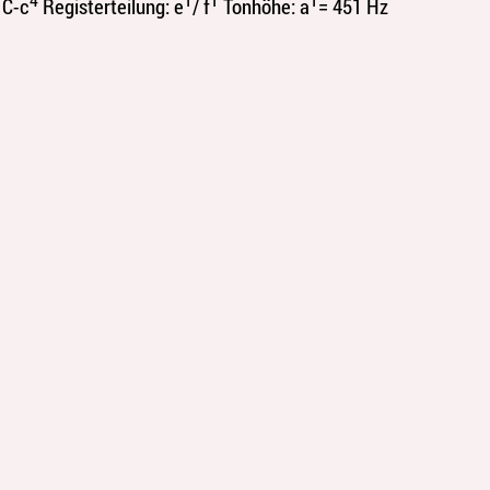
 C-c
Registerteilung: e
/ f
Tonhöhe: a
= 451 Hz