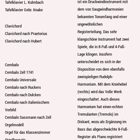
ist ein Druckwindinstrument mit
Tafelklavier L. Kulmbach
dem von Saugwindharmonien
Tafelklavier Gebr. Knake
bekannten Tonumfang und einer
ungewöhnlichen
Clavichord
Registerteilung. Das sehr
Clavichord nach Praetorius
klangschöne Instrument hat zwei
Clavichord nach Hubert
Spiele, die in 8-Fuß und 4-Fuß-
Lage klingen. Insofern
unterscheidet es sich in der
Cembalo
Disposition von dem ebenfalls
Cembalo Zell 1741
zweispieligen Rudolph-
Cembalo Universale
Harmonium. Mit dem Kniehebel
Cembalo nach Ruckers
(rechts) wird das Volle Werk
Cembalo nach Dulcken
eingeschaltet. Auch dieses
Cembalo nach italienischem
Harmonium hat einen echten
Vorbild
Tremulanten (Tremolo) im
Cembalo Sassmann nach Zell
Diskant, wozu als Ergänzung im
Orgelmodell
Bass das abgeschwächte 8-Fuß-
Orgel für das Klassenzimmer
Register als Piano registriert
Orgelbausatz