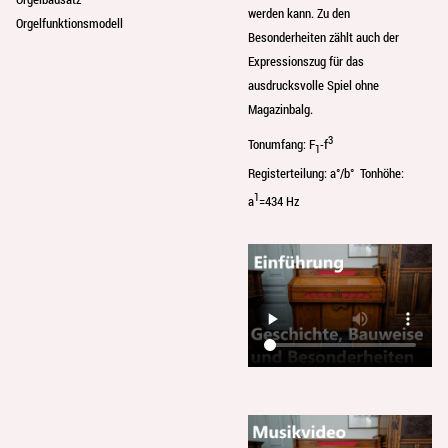
werden kann. Zu den
Orgelfunktionsmodell
Besonderheiten zählt auch der
Expressionszug für das
ausdrucksvolle Spiel ohne
Magazinbalg.
3
Tonumfang: F
-f
1
Registerteilung: a°/b° Tonhöhe:
1
a
=434 Hz