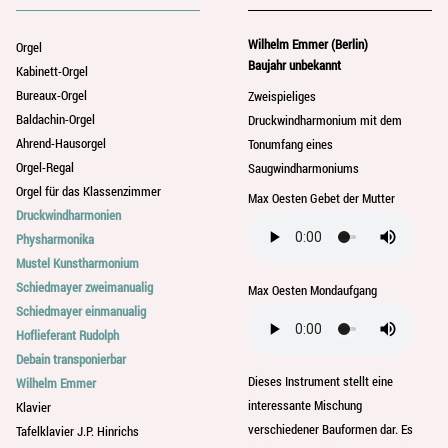
Wilhelm Emmer (Berlin)
Orgel
Baujahr unbekannt
Kabinett-Orgel
Bureaux-Orgel
Zweispieliges
Baldachin-Orgel
Druckwindharmonium mit dem
Ahrend-Hausorgel
Tonumfang eines
Orgel-Regal
Saugwindharmoniums
Orgel für das Klassenzimmer
Max Oesten Gebet der Mutter
Druckwindharmonien
Physharmonika
Mustel Kunstharmonium
Schiedmayer zweimanualig
Max Oesten Mondaufgang
Schiedmayer einmanualig
Hoflieferant Rudolph
Debain transponierbar
Dieses Instrument stellt eine
Wilhelm Emmer
interessante Mischung
Klavier
verschiedener Bauformen dar. Es
Tafelklavier J.P. Hinrichs