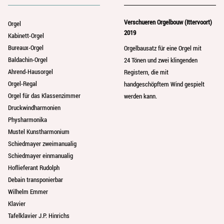
Verschueren Orgelbouw (Ittervoort)
Orgel
2019
Kabinett-Orgel
Bureaux-Orgel
Orgelbausatz für eine Orgel mit
Baldachin-Orgel
24 Tönen und zwei klingenden
Ahrend-Hausorgel
Registern, die mit
Orgel-Regal
handgeschöpftem Wind gespielt
Orgel für das Klassenzimmer
werden kann.
Druckwindharmonien
Physharmonika
Mustel Kunstharmonium
Schiedmayer zweimanualig
Schiedmayer einmanualig
Hoflieferant Rudolph
Debain transponierbar
Wilhelm Emmer
Klavier
Tafelklavier J.P. Hinrichs