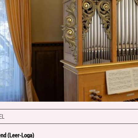
EL
nd (Leer-Loga)