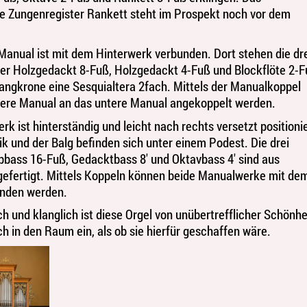
e Zungenregister Rankett steht im Prospekt noch vor dem
Manual ist mit dem Hinterwerk verbunden. Dort stehen die dr
ter Holzgedackt 8-Fuß, Holzgedackt 4-Fuß und Blockflöte 2-
langkrone eine Sesquialtera 2fach. Mittels der Manualkoppel
ere Manual an das untere Manual angekoppelt werden.
k ist hinterständig und leicht nach rechts versetzt positionie
k und der Balg befinden sich unter einem Podest. Die drei
bbass 16-Fuß, Gedacktbass 8' und Oktavbass 4' sind aus
gefertigt. Mittels Koppeln können beide Manualwerke mit de
unden werden.
h und klanglich ist diese Orgel von unübertrefflicher Schönhe
ch in den Raum ein, als ob sie hierfür geschaffen wäre.