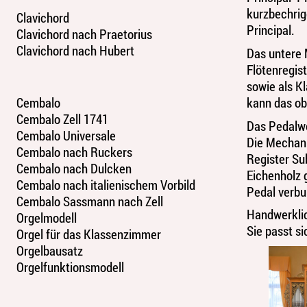
kurzbechrig
Clavichord
Principal.
Clavichord nach Praetorius
Clavichord nach Hubert
Das untere 
Flötenregis
sowie als K
Cembalo
kann das ob
Cembalo Zell 1741
Das Pedalwer
Cembalo Universale
Die Mechani
Cembalo nach Ruckers
Register Su
Cembalo nach Dulcken
Eichenholz 
Cembalo nach italienischem Vorbild
Pedal verb
Cembalo Sassmann nach Zell
Handwerklic
Orgelmodell
Sie passt si
Orgel für das Klassenzimmer
Orgelbausatz
Orgelfunktionsmodell