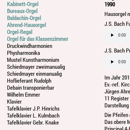
Kabinett-Orgel
1990
Bureaux-Orgel
Hausorgel m
Baldachin-Orgel
J.S. Bach F
Ahrend-Hausorgel
Orgel-Regal
Orgel für das Klassenzimmer
Druckwindharmonien
J.S. Bach P
Physharmonika
Mustel Kunstharmonium
Schiedmayer zweimanualig
Schiedmayer einmanualig
Im Jahr 20
Hoflieferant Rudolph
Ev.-ref. Ki
Debain transponierbar
Jürgen Ahre
Wilhelm Emmer
11 Register
Klavier
Darstellung 
Tafelklavier J.P. Hinrichs
Die Pfeifen
Tafelklavier L. Kulmbach
Das obere M
Tafelklavier Gebr. Knake
Principal 4