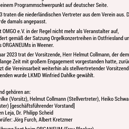
t einem Programmschwerpunkt auf deutscher Seite.
3 traten die niederländischen Vertreter aus dem Verein aus. 
rde damals angepasst.
t OMGO e.V. in der Regel nicht mehr als Veranstalter auf,
dert gemäß der Satzung Orgelkonzertreihen in Ostfriesland u
es ORGANEUMs in Weener.
ar 2023 trat der Vorsitzende, Herr Helmut Collmann, der dem
 lange Zeit mit großem Engagement vorgestanden hatte, zurü
zt die Vereinsarbeit weiterhin als stellvertretender Vorsitzend
zenden wurde LKMD Winfried Dahlke gewählt.
nd gehören an:
hlke (Vorsitz), Helmut Collmann (Stellvertreter), Heiko Schwa
ter) [geschäftsführender Vorstand]
en Leja, Dr. Philipp Scheid
üfer: Jörg Furch, Albert Kretzmer
führung liegt beim ORGANEUM (Frau Bleeker)