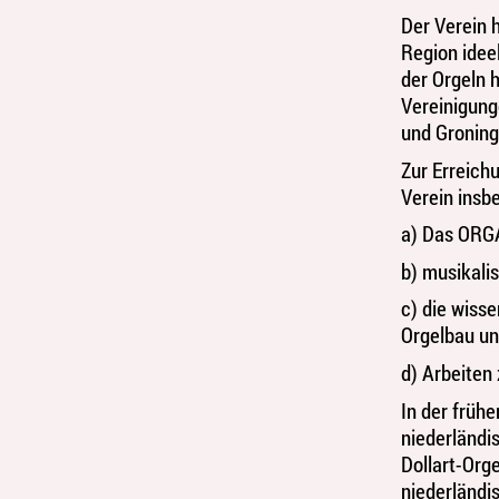
Der Verein 
Region idee
der Orgeln 
Vereinigung
und Gronin
Zur Erreichu
Verein insb
a) Das ORG
b) musikali
c) die wiss
Orgelbau un
d) Arbeiten
In der früh
niederländis
Dollart-Orge
niederländi