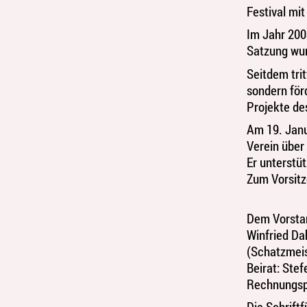
Festival mi
Im Jahr 200
Satzung wu
Seitdem trit
sondern för
Projekte d
Am 19. Janu
Verein über
Er unterstüt
Zum Vorsit
Dem Vorsta
Winfried Da
(Schatzmeis
Beirat: Stef
Rechnungspr
Die Schrift