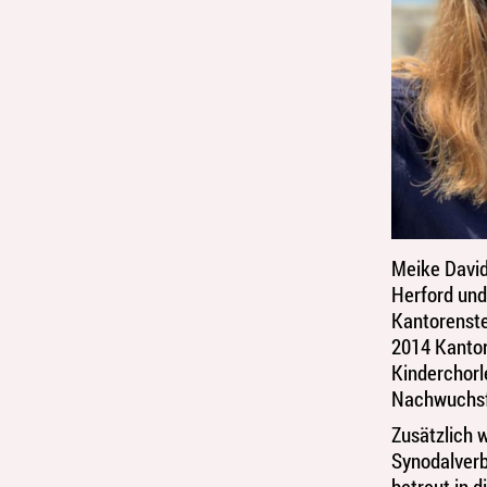
Meike David
Herford und 
Kantorenstel
2014 Kantor
Kinderchorl
Nachwuchsfö
Zusätzlich 
Synodalverb
betreut in 