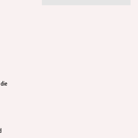
 die
d