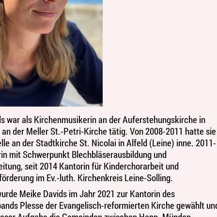
s war als Kirchenmusikerin an der Auferstehungskirche in
an der Meller St.-Petri-Kirche tätig. Von 2008-2011 hatte sie
le an der Stadtkirche St. Nicolai in Alfeld (Leine) inne. 2011-
in mit Schwerpunkt Blechbläserausbildung und
eitung, seit 2014 Kantorin für Kinderchorarbeit und
rderung im Ev.-luth. Kirchenkreis Leine-Solling.
wurde Meike Davids im Jahr 2021 zur Kantorin des
ands Plesse der Evangelisch-reformierten Kirche gewählt un
dieser Aufgabe die Gemeinden zwischen Hann. Münden,