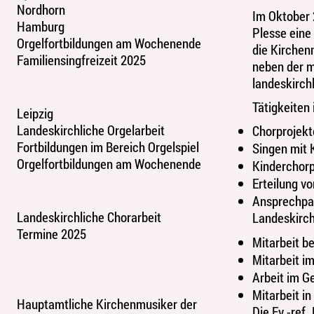
Nordhorn
Im Oktober 
Hamburg
Plesse eine
Orgelfortbildungen am Wochenende
die Kirchen
Familiensingfreizeit 2025
neben der m
landeskirch
Tätigkeiten
Leipzig
Landeskirchliche Orgelarbeit
Chorprojekt
Fortbildungen im Bereich Orgelspiel
Singen mit
Orgelfortbildungen am Wochenende
Kinderchorp
Erteilung vo
Ansprechpar
Landeskirchliche Chorarbeit
Landeskirch
Termine 2025
Mitarbeit b
Mitarbeit i
Arbeit im 
Mitarbeit i
Hauptamtliche Kirchenmusiker der
Die Ev.-ref.