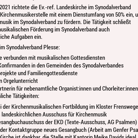
2021 richtete die Ev.-ref. Landeskirche im Synodalverband
 Kirchenmusikerstelle mit einem Dienstumfang von 50% ein, 
musik im Synodalverband zu fördern. Die Tätigkeit schließt
usikalischen Förderung im Synodalverband auch
liche Aufgaben ein.
 im Synodalverband Plesse:
e verbunden mit musikalischen Gottesdiensten
 Konfirmanden in den Gemeinden des Synodalverbandes
rojekte und Familiengottesdienste
n Orgelunterricht
tnerin für nebenamtliche Organist:innen und Chorleiter:innen
liche Tätigkeiten:
ei der Kirchenmusikalischen Fortbildung im Kloster Frensweg
m landeskirchlichen Ausschuss für Kirchenmusik
Gesangbuchauschuss der EKD (Texte-Ausschuss, AG Psalmen)
n der Kontaktgruppe neues Gesangbuch (Arbeit am Genfer Psa
 Kirche ist dankbar, die Stelle mit Kantorin Meike Davids ideal