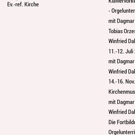
Klaviervork
Ev.-ref. Kirche
- Orgelunte
mit Dagmar
Tobias Orze
Winfried Da
11.-12. Jul
mit Dagmar
Winfried Da
14.-16. No
Kirchenmusi
mit Dagmar
Winfried Da
Die Fortbil
Orgelunterr