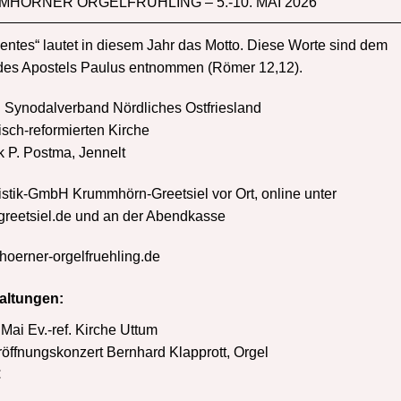
MHÖRNER ORGELFRÜHLING – 5.-10. MAI 2026
entes“ lautet in diesem Jahr das Motto. Diese Worte sind dem
des Apostels Paulus entnommen (Römer 12,12).
: Synodalverband Nördliches Ostfriesland
sch-reformierten Kirche
k P. Postma, Jennelt
istik-GmbH Krummhörn-Greetsiel vor Ort, online unter
.greetsiel.de und an der Abendkasse
erner-orgelfruehling.de
altungen:
 Mai Ev.-ref. Kirche Uttum
öffnungskonzert Bernhard Klapprott, Orgel
€