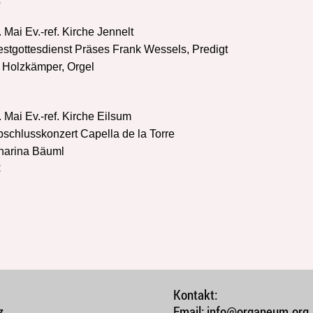
€
 Mai Ev.-ref. Kirche Jennelt
estgottesdienst Präses Frank Wessels, Predigt
 Holzkämper, Orgel
 Mai Ev.-ref. Kirche Eilsum
bschlusskonzert Capella de la Torre
tharina Bäuml
€
Kontakt:
z
Email:
info@organeum.org